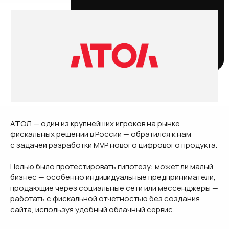
info@redev.ru
+7 495 659-99-92
ADD FILE
[VK]
[TG]
Отправляя форму, вы соглашаетесь с
политикой
СВЯЗАТЬСЯ С НАМИ
обработки данных
АТОЛ — один из крупнейших игроков на рынке
фискальных решений в России — обратился к нам
с задачей разработки MVP нового цифрового продукта.
Целью было протестировать гипотезу: может ли малый
бизнес — особенно индивидуальные предприниматели,
продающие через социальные сети или мессенджеры —
работать с фискальной отчетностью без создания
сайта, используя удобный облачный сервис.