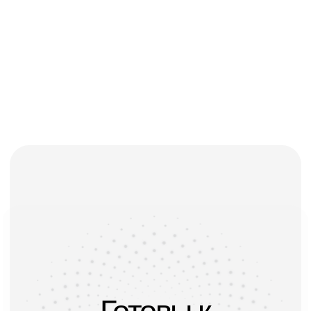
Код видов
По вопросам
деятельности
маркетинговых
в области IT
предложений
pr@redev.ru
1.01
Основной код
Общество
ОКВЭД
с ограниченной
ответственностью
«РЕДЕВ»
62.01 Разработка
компьютерного
программного
обеспечения
INFO@REDEV.RU
+7 495 659-99-92
КАРТА
[VK]
[TG]