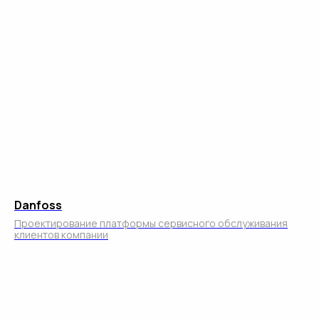
Опишите свой проект и оставьте контакты.
Наша команда свяжется с вами и поможет
создать решение
Имя
Компания
+7
Danfoss
Email
Проектирование платформы сервисного обслуживания
клиентов компании
Комментарий