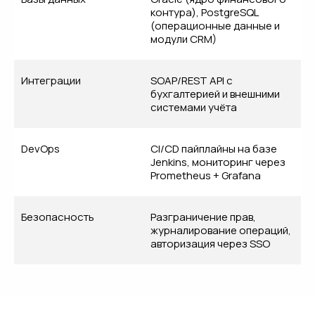
контура), PostgreSQL
(операционные данные и
модули CRM)
Интеграции
SOAP/REST API с
бухгалтерией и внешними
системами учёта
DevOps
CI/CD пайплайны на базе
Jenkins, мониторинг через
Prometheus + Grafana
Готовы к
[изменениям]?
Безопасность
Разграничение прав,
журналирование операций,
авторизация через SSO
Опишите свой проект и оставьте контакты.
Наша команда свяжется с вами и поможет
создать решение