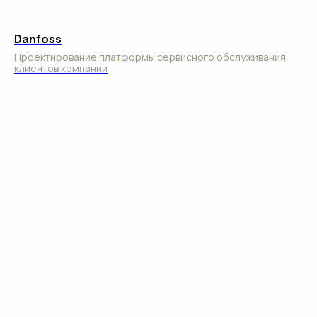
СВЯЗАТЬСЯ С НАМИ
Danfoss
Проектирование платформы сервисного обслуживания
клиентов компании
Контакты и реквизиты
Юридический
Адрес
адрес
местонахождения
127 254, Российская
127254, Российская
Федерация, г. Москва,
Федерация, г. Москва,
Огородный проезд, дом 16/1,
Огородный проезд, дом 16/1,
строение 6, помещение 605
строение 6, помещение 605
ИНН
КПП
7840093638
771501001
Код видов
По вопросам
деятельности
маркетинговых
в области IT
предложений
pr@redev.ru
1.01