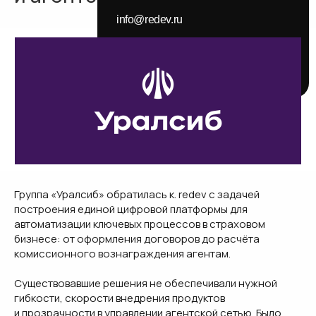
info@redev.ru
+7 495 659-99-92
ADD FILE
[VK]
[TG]
Отправляя форму, вы соглашаетесь с
политикой
СВЯЗАТЬСЯ С НАМИ
обработки данных
Группа «Уралсиб» обратилась к. redev с задачей
построения единой цифровой платформы для
автоматизации ключевых процессов в страховом
бизнесе: от оформления договоров до расчёта
комиссионного вознаграждения агентам.
Существовавшие решения не обеспечивали нужной
гибкости, скорости внедрения продуктов
и прозрачности в управлении агентской сетью. Было